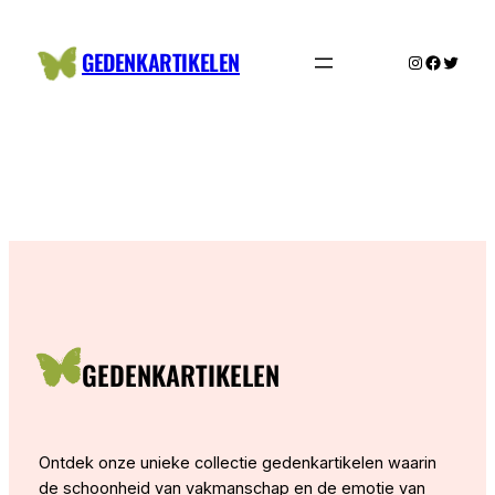
Ga
naar
GEDENKARTIKELEN
Instagram
Facebo
Twitte
de
inhoud
GEDENKARTIKELEN
Ontdek onze unieke collectie gedenkartikelen waarin
de schoonheid van vakmanschap en de emotie van