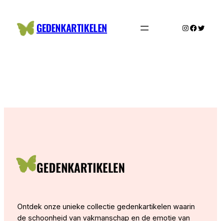
Ga
naar
GEDENKARTIKELEN
Instagram
Facebo
Twitte
de
inhoud
GEDENKARTIKELEN
Ontdek onze unieke collectie gedenkartikelen waarin
de schoonheid van vakmanschap en de emotie van