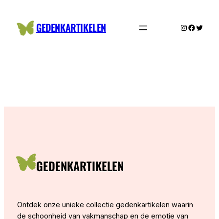
Ga
naar
GEDENKARTIKELEN
Instagram
Facebo
Twitte
de
inhoud
GEDENKARTIKELEN
Ontdek onze unieke collectie gedenkartikelen waarin
de schoonheid van vakmanschap en de emotie van