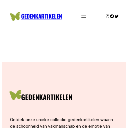
Ga
naar
GEDENKARTIKELEN
Instagram
Facebo
Twitte
de
inhoud
GEDENKARTIKELEN
Ontdek onze unieke collectie gedenkartikelen waarin
de schoonheid van vakmanschap en de emotie van