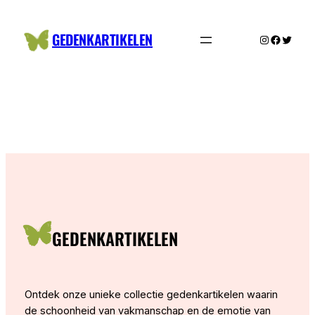
Ga
naar
GEDENKARTIKELEN
Instagram
Facebo
Twitte
de
inhoud
GEDENKARTIKELEN
Ontdek onze unieke collectie gedenkartikelen waarin
de schoonheid van vakmanschap en de emotie van